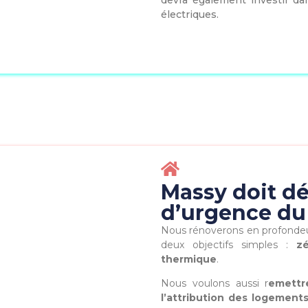
devra également investir da
électriques.
Massy doit dé
d’urgence du
Nous rénoverons en profondeu
deux objectifs simples :
z
thermique
.
Nous voulons aussi r
emettr
l’attribution des logement