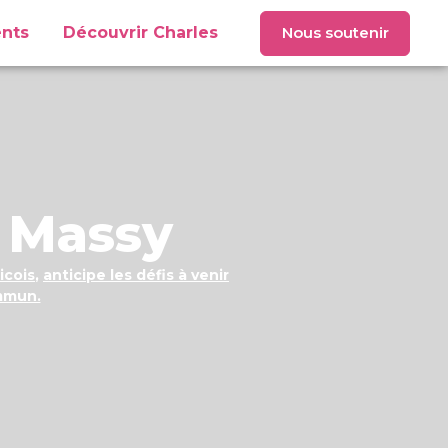
Nous soutenir
nts
Découvrir Charles
 Massy
icois
,
anticipe les défis à venir
mmun.